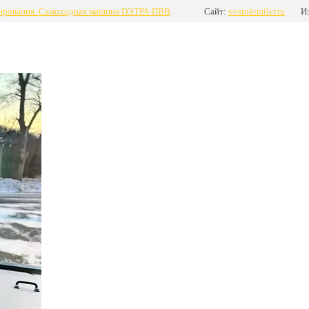
циирования. Самоходная машина DЭТРА-ПВВ
Сайт:
vostoktrailer.ru
И