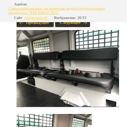
Альбом:
Самоходная машина для перевозки людей и грузов в горных
выработках "ВТК ШМ10.2023"
Сайт:
vostoktrailer.ru
Изображение: 20/33
Предыдущее
Следующее