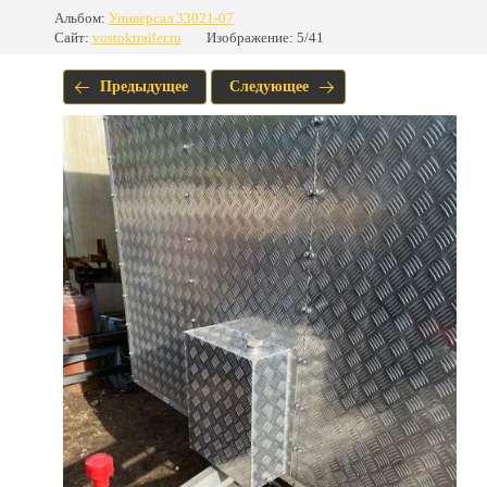
Альбом:
Универсал 33021-07
Сайт:
vostoktrailer.ru
Изображение: 5/41
Предыдущее
Следующее